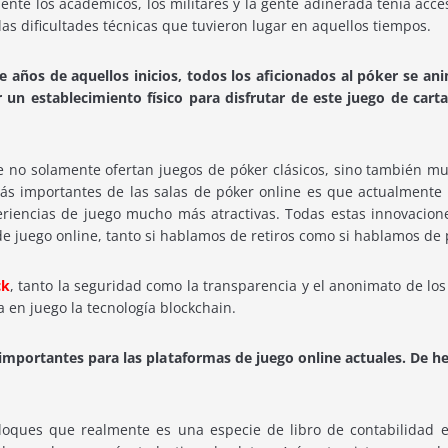
te los académicos, los militares y la gente adinerada tenía acces
as dificultades técnicas que tuvieron lugar en aquellos tiempos.
 años de aquellos inicios, todos los aficionados al póker se ani
 un establecimiento físico para disfrutar de este juego de cart
e no solamente ofertan juegos de póker clásicos, sino también m
 más importantes de las salas de póker online es que actualmente
eriencias de juego mucho más atractivas. Todas estas innovacione
de juego online, tanto si hablamos de retiros como si hablamos de
ck
, tanto la seguridad como la transparencia y el anonimato de lo
a en juego la tecnología blockchain.
 importantes para las plataformas de juego online actuales. De
oques que realmente es una especie de libro de contabilidad en