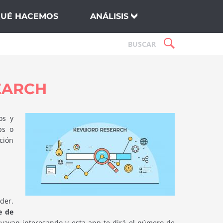
QUÉ HACEMOS
ANÁLISIS
EARCH
os y
ps o
ción
der.
e de
vayan interesando y esta app te dirá el número de