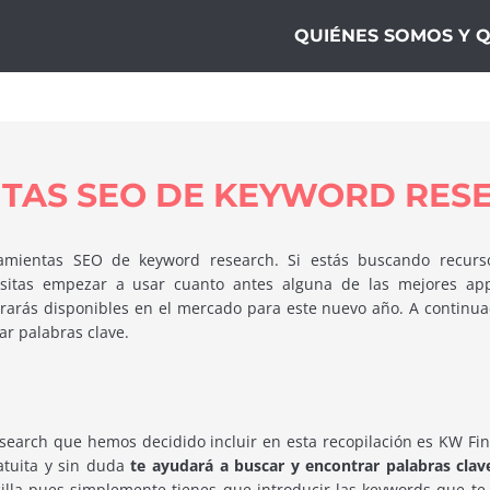
ogía10
QUIÉNES SOMOS Y 
TAS SEO DE KEYWORD RES
amientas SEO de keyword research. Si estás buscando recurs
esitas empezar a usar cuanto antes alguna de las mejores ap
arás disponibles en el mercado para este nuevo año. A continua
r palabras clave.
earch que hemos decidido incluir en esta recopilación es KW Fin
atuita y sin duda
te ayudará a buscar y encontrar palabras clav
la pues simplemente tienes que introducir las keywords que te 