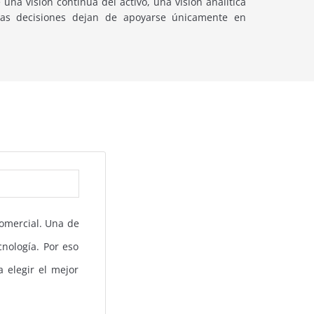
una visión continua del activo, una visión analítica
las decisiones dejan de apoyarse únicamente en
comercial. Una de
nología. Por eso
 elegir el mejor