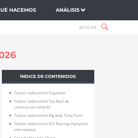
QUÉ HACEMOS
ANÁLISIS
026
ÍNDICE DE CONTENIDOS
Tractor radiocontrol Toyplanet
Tractor radiocontrol Top Race de
construcción amarillo
Tractor radiocontrol Big dady Tomy Farm
Tractor radiocontrol Rc2 Rancing champions
international
Cosechadora John Deere