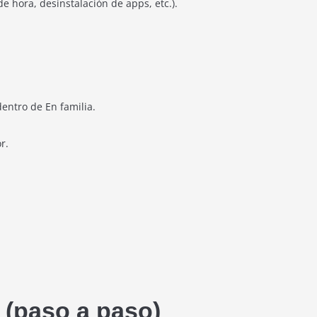
e hora, desinstalación de apps, etc.).
dentro de En familia.
r.
 (paso a paso)