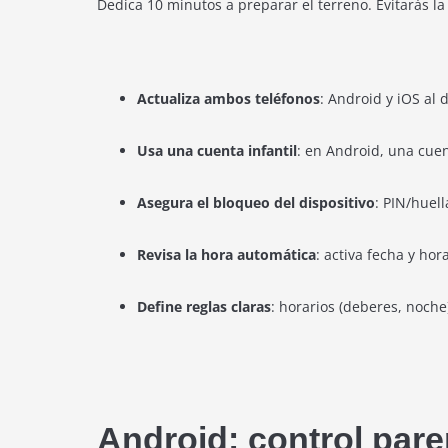
Dedica 10 minutos a preparar el terreno. Evitarás la
Actualiza ambos teléfonos
: Android y iOS al 
Usa una cuenta infantil
: en Android, una cuen
Asegura el bloqueo del dispositivo
: PIN/huel
Revisa la hora automática
: activa fecha y hor
Define reglas claras
: horarios (deberes, noch
Android: control pare