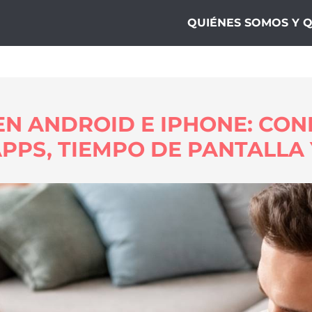
ogía10
QUIÉNES SOMOS Y 
N ANDROID E IPHONE: CON
APPS, TIEMPO DE PANTALLA