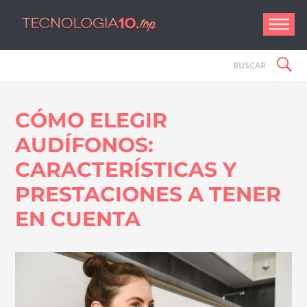
Tecnologí
CÓMO ELEGIR
AUDÍFONOS:
CARACTERÍSTICAS Y
PRESTACIONES A TENER
EN CUENTA